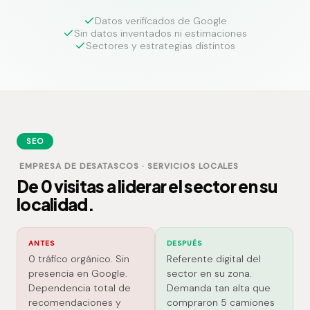
Datos verificados de Google
Sin datos inventados ni estimaciones
Sectores y estrategias distintos
SEO
EMPRESA DE DESATASCOS · SERVICIOS LOCALES
De 0 visitas a liderar el sector en su
localidad.
ANTES
DESPUÉS
0 tráfico orgánico. Sin
Referente digital del
presencia en Google.
sector en su zona.
Dependencia total de
Demanda tan alta que
recomendaciones y
compraron 5 camiones