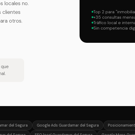
 locales no.
 clientes
Top 2 para "inmobili
+35 consultas mens
ara otros.
Tráfico local e intern
Sin competencia digi
s que
al.
mar del Segura
Google Ads Guardamar del Segura
Posicionamien