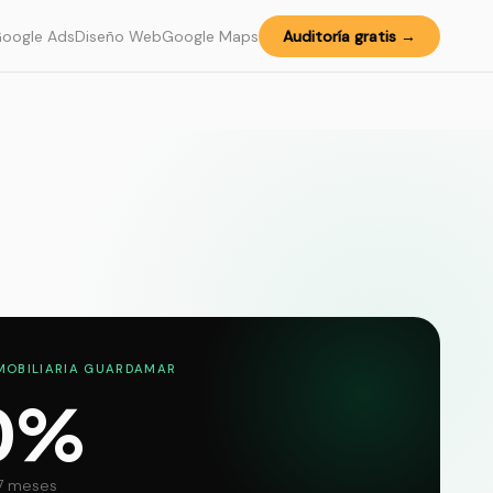
oogle Ads
Diseño Web
Google Maps
Auditoría gratis →
NMOBILIARIA GUARDAMAR
0%
7 meses