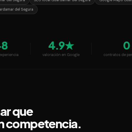
ar del Segura
SEO local Guardamar del Segura
Google Maps Guar
ardamar del Segura
+8
4.9★
0
experiencia
valoración en Google
contratos de pe
ar que
sin competencia.