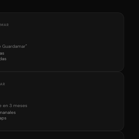
AMAR
e Guardamar"
as
das
MAR
e en 3 meses
emanales
aps