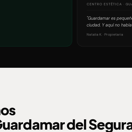
CENTRO ESTÉTICA · G
"Guardamar es pequeño 
ciudad. Y aquí no había
Natalia K. · Propietaria
mos
Guardamar del Segura