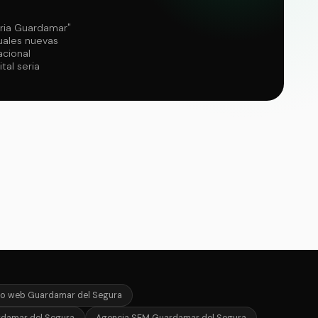
aria Guardamar"
uales nuevas
acional
tal seria
to web Guardamar del Segura