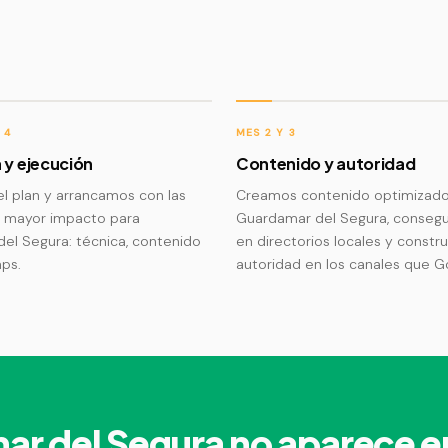
 4
MES 2 Y 3
 y ejecución
Contenido y autoridad
l plan y arrancamos con las
Creamos contenido optimizado
 mayor impacto para
Guardamar del Segura, consegu
el Segura: técnica, contenido
en directorios locales y constr
ps.
autoridad en los canales que Go
ar del Segura no aparece 