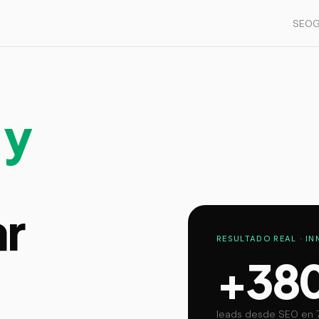
SEO
G
 y
r
RESULTADO REAL · I
+38
leads desde SEO en 