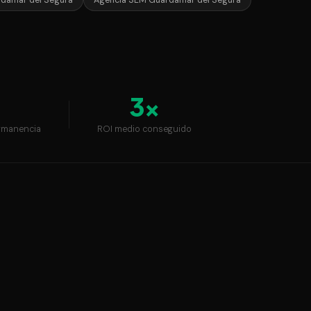
damar del Segura
Agencia SEM Guardamar del Segura
3×
rmanencia
ROI medio conseguido