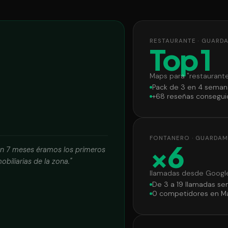
RESTAURANTE · GUARD
Top 1
Maps para "restaurant
Pack de 3 en 4 seman
+68 reseñas consegui
FONTANERO · GUARDA
×6
En 7 meses éramos los primeros
iliarias de la zona."
llamadas desde Googl
De 3 a 19 llamadas s
0 competidores en M